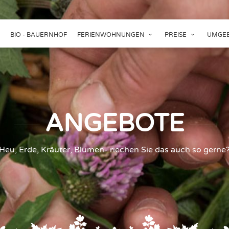
BIO - BAUERNHOF
FERIENWOHNUNGEN
PREISE
UMGEB
ANGEBOTE
Heu, Erde, Kräuter, Blumen- riechen Sie das auch so gerne